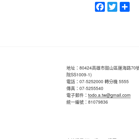
F
T
a
wi
c
tt
e
er
b
o
o
地址：80424高雄市鼓山區蓮海路70
k
院SS1009-1)
電話：07-5252000 轉分機 5555
傳真：07-5255540
電子郵件：
todo.a.tw@gmail.com
統一編號：81079836