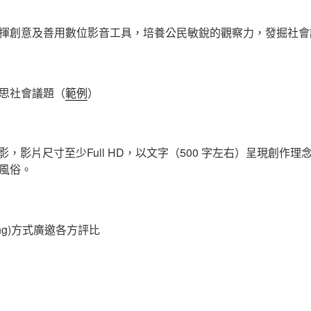
揮創意及善用數位影音工具，培養公民敏銳的觀察力，發掘社會
思社會議題（
範例
）
電影，影片尺寸至少Full HD，以文字（500 字左右）呈現創作
風俗。
cing)方式廣邀各方評比