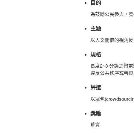
目的
為鼓勵公民參與，發
主題
以人文關懷的視角反
規格
長度2~3 分鐘之微
違反公共秩序或善良
評選
以眾包(crowdsour
獎勵
募資