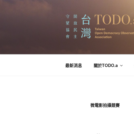
跳
至
主
要
內
容
台灣開放民主
最新消息
關於TODO.a
微電影拍攝競賽