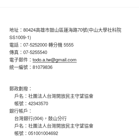
c
tt
e
er
b
地址：80424高雄市鼓山區蓮海路70號(中山大學社科院
o
SS1009-1)
o
電話：07-5252000 轉分機 5555
傳真：07-5255540
k
電子郵件：
todo.a.tw@gmail.com
統一編號：81079836
郵政劃撥：
戶名：社團法人台灣開放民主守望協會
帳號：42343570
銀行帳戶：
台灣銀行(004)，鼓山分行
戶名：社團法人台灣開放民主守望協會
帳號：051001004692