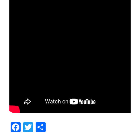
F
T
分
a
wi
享