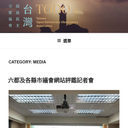
跳
至
主
要
內
台灣開放民主守望協會
容
選單
CATEGORY:
MEDIA
六都及各縣市議會網站評鑑記者會